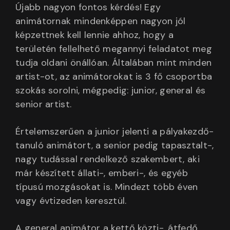
Újabb nagyon fontos kérdés! Egy
animátornak mindenképpen nagyon jól
képzettnek kell lennie ahhoz, hogy a
területén fellelhető megannyi feladatot meg
tudja oldani önállóan. Általában mint minden
artist-ot, az animátorokat is 3 fő csoportba
szokás sorolni, mégpedig: junior, general és
senior artist.
Értelemszerűen a junior jelenti a pályakezdő-
tanuló animátort, a senior pedig tapasztalt-,
nagy tudással rendelkező szakembert, aki
már készített állati-, emberi-, és egyéb
típusú mozgásokat is. Mindezt több éven
vagy évtizeden keresztül.
A general animátor a kettő közti-, átfedő