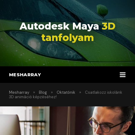
Autodesk Maya
3D
tanfolyam
MESHARRAY
»
»
»
Mesharray
Blog
Oktatónik
Csatlakozz iskolánk
3D animáció képzéséhez!