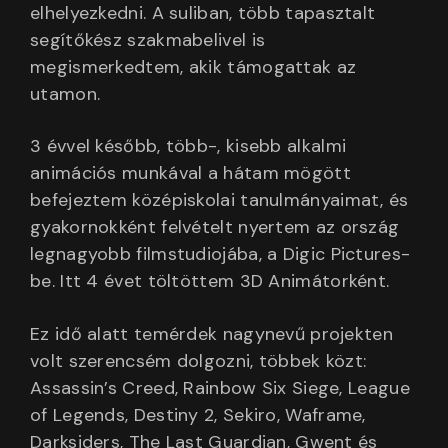
elhelyezkedni. A suliban, több tapasztalt
segítőkész szakmabelivel is
megismerkedtem, akik támogattak az
utamon.
3 évvel később, több-, kisebb alkalmi
animációs munkával a hátam mögött
befejeztem középiskolai tanulmányaimat, és
gyakornokként felvételt nyertem az ország
legnagyobb filmstudiojába, a Digic Pictures-
be. Itt 4 évet töltöttem 3D Animátorként.
Ez idő alatt temérdek nagynevű projekten
volt szerencsém dolgozni, többek közt:
Assassin’s Creed, Rainbow Six Siege, League
of Legends, Destiny 2, Sekiro, Waframe,
Darksiders, The Last Guardian, Gwent és