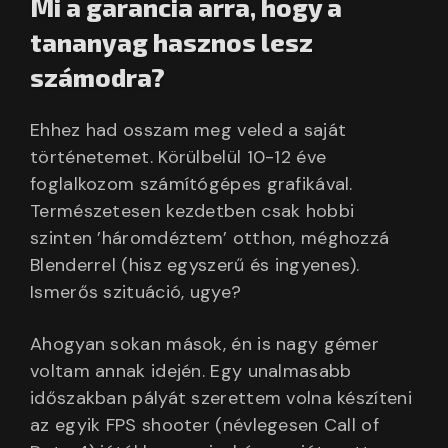
Mi a garancia arra, hogy a
tananyag hasznos lesz
számodra?
Ehhez had osszam meg veled a saját
történetemet. Körülbelül 10-12 éve
foglalkozom számítógépes grafikával.
Természetesen kezdetben csak hobbi
szinten ’háromdéztem’ otthon, méghozzá
Blenderrel (hisz egyszerű és ingyenes).
Ismerős szituáció, ugye?
Ahogyan sokan mások, én is nagy gémer
voltam annak idején. Egy unalmasabb
időszakban pályát szerettem volna készíteni
az egyik FPS shooter (névlegesen Call of