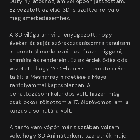
Duty 4) játékhoz, amivel éppen játszottam.
Ez vezetett az első 3D-s szoftverrel való
megismerkedésemhez.
A 3D világa annyira lenyűgözött, hogy
éveken át saját szórakoztatásomra tanultam
internetről modellezni, textúrázni, riggelni,
animálni és renderelni. Ez az érdeklődés oda
vezetett, hogy 2012-ben az interneten rám
talált a Mesharray hirdetése a Maya
tanfolyammal kapcsolatban. A
beiratkozásom kalandos volt, hiszen még
csak ekkor töltöttem a 17. életévemet, ami a
kurzus alsó határa volt.
A tanfolyam végén már tisztában voltam
vele, hogy 3D Animátorként szeretnék majd