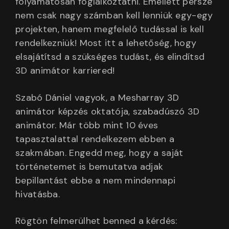
folyamatosan foglalkoztatni. Emellett persze
nem csak nagy számban kell lenniük egy-egy
projekten, hanem megfelelő tudással is kell
rendelkezniük! Most itt a lehetőség, hogy
elsajátítsd a szükséges tudást, és elindítsd
3D animátor karriered!
Szabó Dániel vagyok, a Mesharray 3D
animátor képzés oktatója, szabadúszó 3D
animátor. Már több mint 10 éves
tapasztalattal rendelkezem ebben a
szakmában. Engedd meg, hogy a saját
történetemet is bemutatva adjak
bepillantást ebbe a nem mindennapi
hivatásba.
Rögtön felmerülhet benned a kérdés: