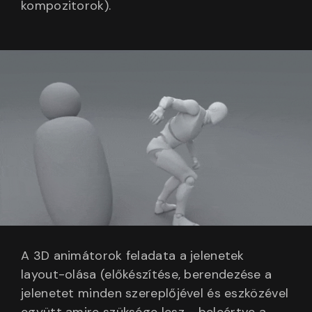
kompozitorok).
A 3D animátorok feladata a jelenetek
layout-olása (előkészítése, berendezése a
jelenetet minden szereplőjével és eszközével
együtt amire szüksége lesz - beleértve a