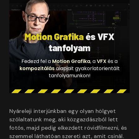
Motion Grafika
és VFX
tanfolyam
Fedezd fel a
Motion Grafika
, a
VFX
és a
kompozitálás
alapjait gyakorlatorientált
tanfolyamunkon!
Nyáreleji interjúnkban egy olyan hölgyet
szólaltatunk meg, aki közgazdászból lett
fotós, majd pedig elkezdett rövidfilmezni, és
szemmel láthatóan szereti azt, amit csinál.