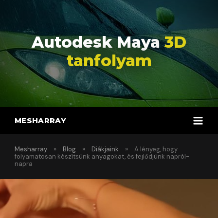
Autodesk Maya
3D
tanfolyam
MESHARRAY
»
»
»
Mesharray
Blog
Diákjaink
A lényeg, hogy
folyamatosan készítsünk anyagokat, és fejlődjünk napról-
napra