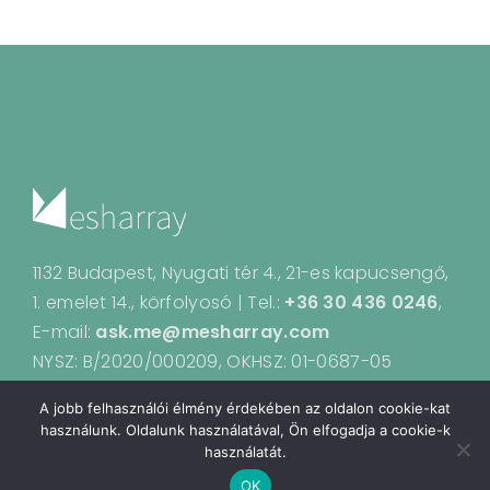
1132 Budapest, Nyugati tér 4., 21-es kapucsengő,
1. emelet 14., körfolyosó | Tel.:
+36 30 436 0246
,
E-mail:
ask.me@mesharray.com
NYSZ: B/2020/000209, OKHSZ: 01-0687-05
A jobb felhasználói élmény érdekében az oldalon cookie-kat
használunk. Oldalunk használatával, Ön elfogadja a cookie-k
használatát.
OK