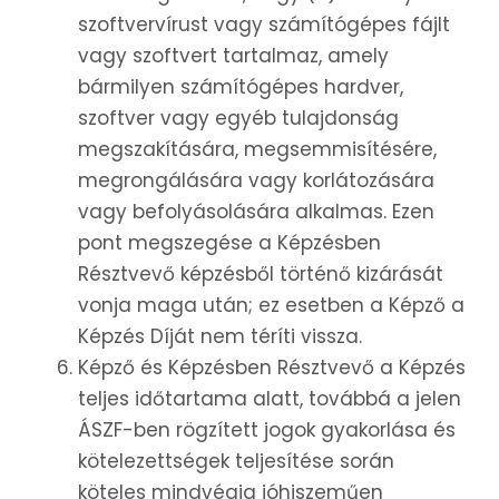
szoftvervírust vagy számítógépes fájlt
vagy szoftvert tartalmaz, amely
bármilyen számítógépes hardver,
szoftver vagy egyéb tulajdonság
megszakítására, megsemmisítésére,
megrongálására vagy korlátozására
vagy befolyásolására alkalmas. Ezen
pont megszegése a Képzésben
Résztvevő képzésből történő kizárását
vonja maga után; ez esetben a Képző a
Képzés Díját nem téríti vissza.
Képző és Képzésben Résztvevő a Képzés
teljes időtartama alatt, továbbá a jelen
ÁSZF-ben rögzített jogok gyakorlása és
kötelezettségek teljesítése során
köteles mindvégig jóhiszeműen