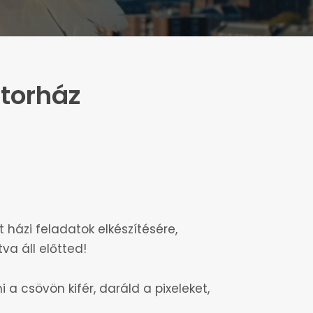
Indul: 2026.10.27.
BIM átállás egyszerűen
Archicad tanfolyam
Indul: 2027.02.23.
torház
Haladó Archicad tanfolyam
Archicad haladó megoldások
házi feladatok elkészítésére,
a áll előtted!
csövön kifér, daráld a pixeleket,