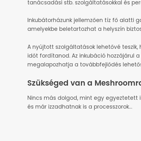
tanácsadási stb. szolgáltatásokkal és pe
Inkubátorházunk jellemzően tíz fő alatti g
amelyekbe beletartozhat a helyszín bizto
A nyújtott szolgáltatások lehetővé teszik
időt fordítanod. Az inkubáció hozzájárul a
megalapozhatja a továbbfejlődés lehető
Szükséged van a Meshroomr
Nincs más dolgod, mint egy egyeztetett i
és már izzadhatnak is a processzorok…