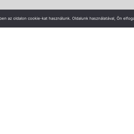
en az oldalon cookie-kat használunk. Oldalunk használatával, Ön elfoga
todesk
ds Max tanfoly
 profiktól az Autodesk hivatalos oktatásán!