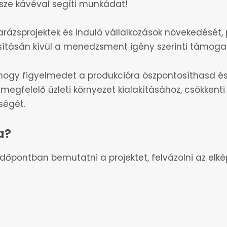
rsze kávéval segíti munkádat!
arázsprojektek és induló vállalkozások növekedését, p
sításán kívül a menedzsment igény szerinti támogat
, hogy figyelmedet a produkcióra öszpontosíthasd és
 megfelelő üzleti környezet kialakításához, csökkenti
ségét.
a?
dőpontban bemutatni a projektet, felvázolni az elké