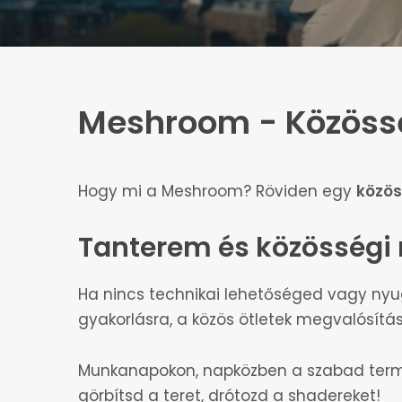
Indul: 2026.10.05.
DaVinci Resolve
Motion Grafika és VFX tanfolyam
Indul: 2026.10.12.
Meshroom - Közöss
Hogy mi a Meshroom? Röviden egy
közös
RajzStart! Rajztanfolyam kezdőknek
Tanterem és közösségi
Színmenedzsment tanfolyam
Színhelyes! Színmenedzsment
Ha nincs technikai lehetőséged vagy nyug
tanfolyam
gyakorlásra, a közös ötletek megvalósítá
Munkanapokon, napközben a szabad termek
Fast Forward
görbítsd a teret, drótozd a shadereket!