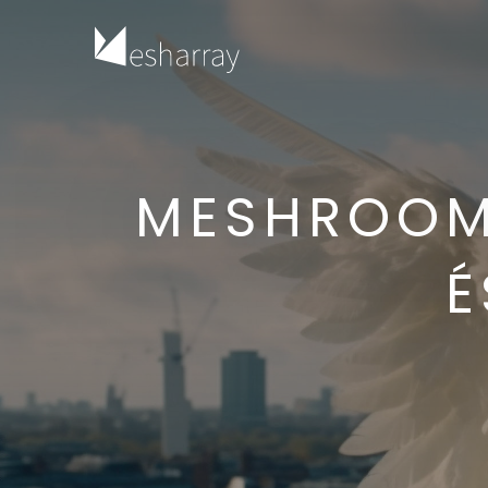
3D, Animáció, Concept Art, Vizuális Effek
MESHROOM
2D, 3D kreatív szakembereknek. Kezdőknek és haladókna
É
Fast Forward
SideFX Houdini tanfolyam
Indul: 2026.09.29.
Belépő a 3D világába
Autodesk Maya 3D modellezés
tanfolyam