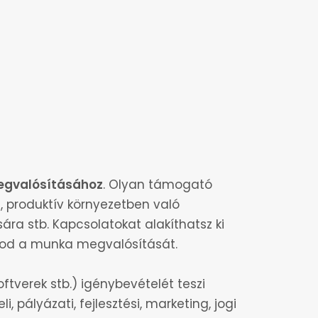
ÖSSZES OKTATÁS
megvalósításához
. Olyan támogató
, produktív környezetben való
ára stb. Kapcsolatokat alakíthatsz ki
hatod a munka megvalósítását.
ftverek stb.) igénybevételét teszi
, pályázati, fejlesztési, marketing, jogi