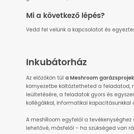
Digitális festés és illusztráció
Mi a következő lépés?
Vedd fel velünk a kapcsolatot és egyezte
Inkubátorház
Az előzőkön túl
a Meshroom garázsprojekt
környezetbe költöztetheted a feladatod, 
leültetésére, a feladatok gyors és egysze
kollégákkal, informatikai kapacitásunkka
A meshRoom egyfelől a tevékenységhez szük
lehetővé, másfelől – ha szükséged van rá – 