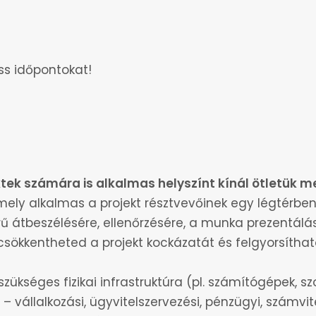
ss időpontokat!
ek számára is alkalmas helyszínt kínál ötletük 
mely alkalmas a projekt résztvevőinek egy légtérben
rű átbeszélésére, ellenőrzésére, a munka prezentálás
l csökkentheted a projekt kockázatát és felgyorsít
séges fizikai infrastruktúra (pl. számítógépek, szo
vállalkozási, ügyvitelszervezési, pénzügyi, számviteli