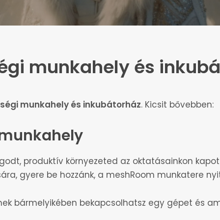
Haladó Concept Art
Concept Art + Illusztráció, haladó
tanfolyam
égi munkahely és inkubá
Játékfejlesztő tanfolyam
ségi munkahely és inkubátorház
. Kicsit bővebben:
Unreal 3D játékfejlesztés
 munkahely
Fast Forward
3D Animátor tanfolyam
odt, produktív környezeted az oktatásainkon kapott 
sára, gyere be hozzánk, a meshRoom munkatere nyitv
 bármelyikében bekapcsolhatsz egy gépet és ami a 