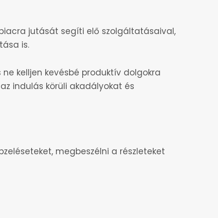
iacra jutását segíti elő szolgáltatásaival,
ása is.
 ne kelljen kevésbé produktív dolgokra
 az indulás körüli akadályokat és
pzeléseteket, megbeszélni a részleteket