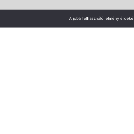
A jobb felhasználói élmény érdekéb
Au
3
Tanulj