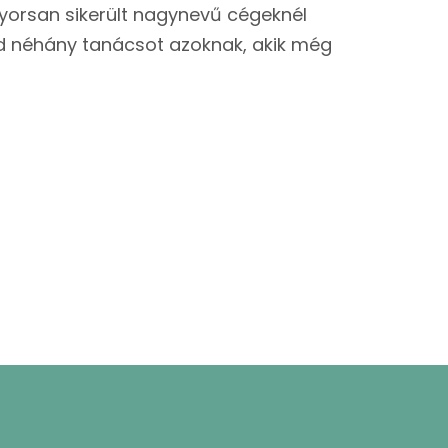
 gyorsan sikerült nagynevű cégeknél
 ad néhány tanácsot azoknak, akik még