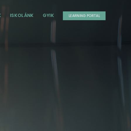
K
ISKOLÁNK
GYIK
LEARNING PORTAL
CAD, Látványtervezés és
Lakberendezés
Építészeknek, belsőépítészeknek, kerttervezőknek,
tájépítészeknek, lakberendezőknek.
BIM a tájépítészetben
Archicad BIM tájépítészeknek
Indul: 2026.10.13.
Vizualizáció
3D látványtervezés tanfolyam