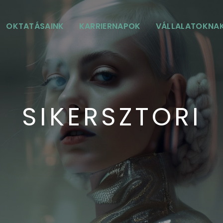
OKTATÁSAINK
KARRIERNAPOK
VÁLLALATOKNA
t
k.
SIKERSZTORI
Átfogó Filmes tanfolyam
Indul: 2026.10.05.
Fast Forward
Concept Art tanfolyam
Indul: 2026.10.05.