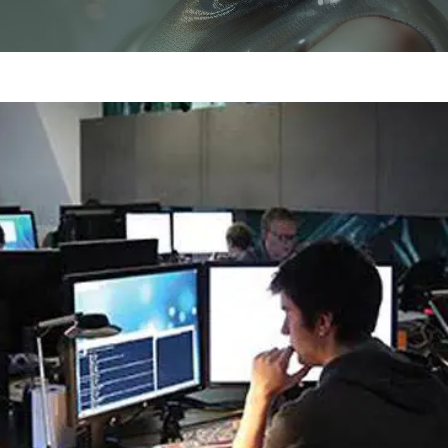
Haladó Concept Art
Concept Art + Illusztráció, haladó
tanfolyam
Játékfejlesztő tanfolyam
Unreal 3D játékfejlesztés
Fast Forward
3D Animátor tanfolyam