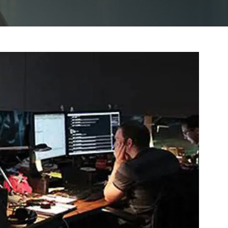
Indul: 2026.10.27.
BIM átállás egyszerűen
Archicad tanfolyam
Indul: 2027.02.23.
Haladó Archicad tanfolyam
Archicad haladó megoldások