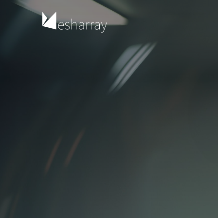
3D, Animáció, Concept Art, Vizuális Effek
2D, 3D kreatív szakembereknek. Kezdőknek és haladókna
Fast Forward
SideFX Houdini tanfolyam
Indul: 2026.09.29.
Belépő a 3D világába
Autodesk Maya 3D modellezés
tanfolyam