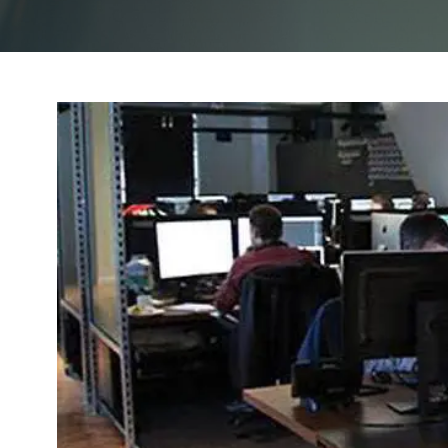
Indul: 2026.10.05.
DaVinci Resolve
Motion Grafika és VFX tanfolyam
Indul: 2026.10.12.
RajzStart! Rajztanfolyam kezdőknek
Színmenedzsment tanfolyam
Színhelyes! Színmenedzsment
tanfolyam
Fast Forward