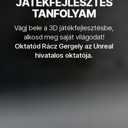
JÁTÉKFEJLESZTÉS
TANFOLYAM
Vágj bele a 3D játékfejlesztésbe,
alkosd meg saját világodat!
Oktatód Rácz Gergely az Unreal
hivatalos oktatója.