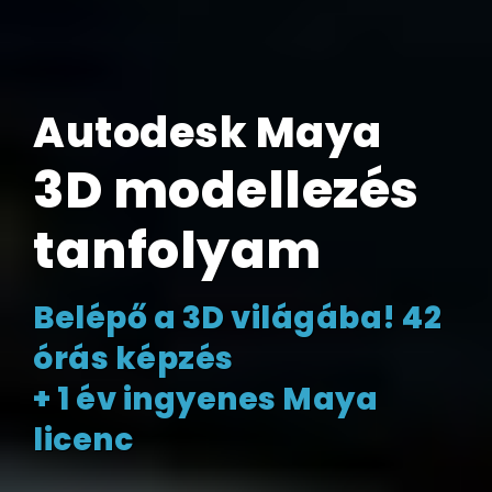
Autodesk Maya
3D modellezés
tanfolyam
Belépő a 3D világába! 42
órás képzés
+ 1 év ingyenes Maya
licenc