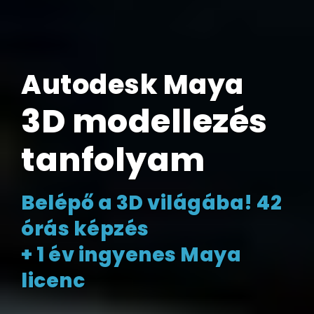
Autodesk Maya
3D modellezés
tanfolyam
Belépő a 3D világába! 42
órás képzés
+ 1 év ingyenes Maya
licenc