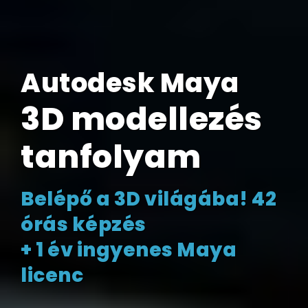
Autodesk Maya
3D modellezés
tanfolyam
Belépő a 3D világába! 42
órás képzés
+ 1 év ingyenes Maya
licenc