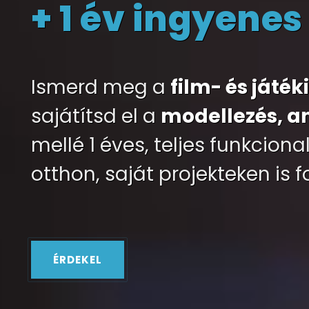
+ 1 év ingyene
Ismerd meg a
film- és játé
sajátítsd el a
modellezés, an
mellé 1 éves, teljes funkcion
otthon, saját projekteken is 
ÉRDEKEL