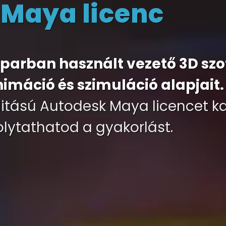
s Maya licenc
kiparban használt vezető 3D szo
imáció és szimuláció alapjait.
alitású Autodesk Maya licencet ka
folytathatod a gyakorlást.