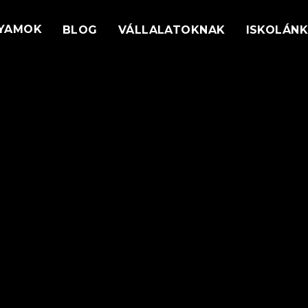
YAMOK
BLOG
VÁLLALATOKNAK
ISKOLÁN
t
knak.
Átfogó Filmes tanfolyam
Indul: 2026.10.05.
Fast Forward
Concept Art tanfolyam
Indul: 2026.10.05.