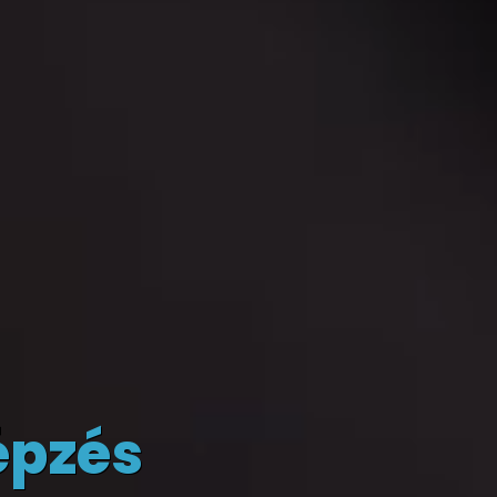
épzés