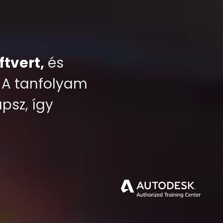
ftvert,
és
A tanfolyam
psz, így