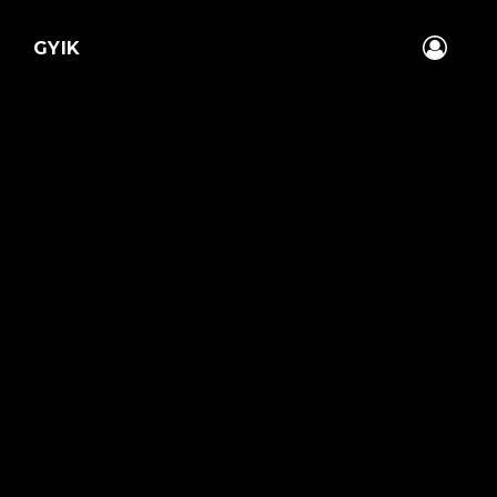
K
GYIK
CAD, Látványtervezés és
Lakberendezés
Építészeknek, belsőépítészeknek, kerttervezőknek,
tájépítészeknek, lakberendezőknek.
BIM a tájépítészetben
Archicad BIM tájépítészeknek
Indul: 2026.10.13.
Vizualizáció
3D látványtervezés tanfolyam