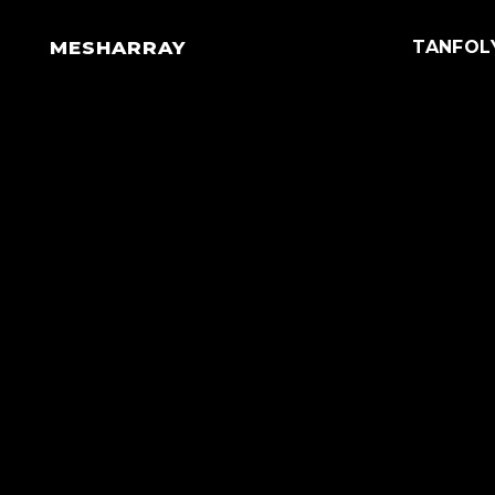
MESHARRAY
TANFOL
3D, Animáció, Concept Art, Vizuális Effek
2D, 3D kreatív szakembereknek. Kezdőknek és haladó
Fast Forward
SideFX Houdini tanfolyam
Indul: 2026.09.29.
Belépő a 3D világába
Autodesk Maya 3D modellezés
tanfolyam