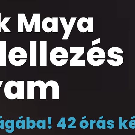
k Maya
ellezés
yam
lágába! 42 órás k