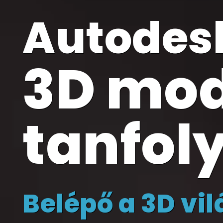
Autodes
3D mod
tanfol
Belépő a 3D vi